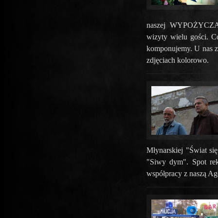
naszej WYPOŻYCZALN
wizyty wielu gości. 
komponujemy. U nas zaw
zdjęciach kolorowo.
Młynarskiej "Świat si
"Siwy dym". Spot rek
współpracy z naszą Ag