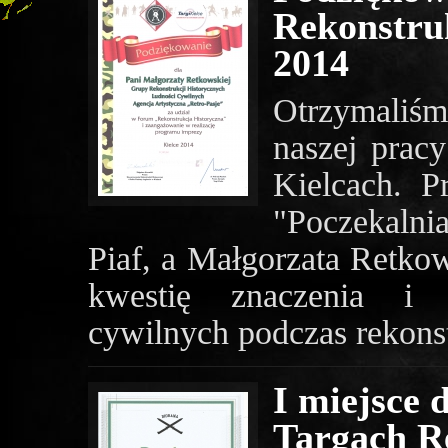
Rekonstruk
2014
Otrzymaliśm
naszej prac
Kielcach. P
"Poczekalnia
Piaf, a Małgorzata Retko
kwestię znaczenia i b
cywilnych podczas rekonst
I miejsce 
Targach R