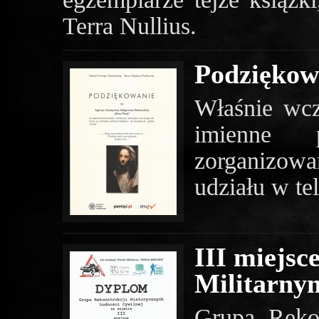
Terra Nullius.
Podziękow
Właśnie wcz
imienne 
zorganizow
udziału w te
III miejsc
Militarny
Grupa Rekon