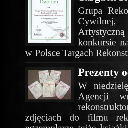
Grupa Rekon
Cywilnej,
Artystyczną 
konkursie n
w Polsce Targach Rekonst
Prezenty 
W niedziel
Agencji w
rekonstruk
zdjęciach do filmu re
egzemplarze tejże książ