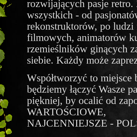
rozwijających pasje retro
wszystkich - od pasjonató
rekonstruktorów, po ludzi
filmowych, animatorów kul
rzemieślników ginących z
siebie. Każdy może zapre
Współtworzyć to miejsc
będziemy łączyć Wasze pas
piękniej, by ocalić od z
WARTOŚCIOWE,
NAJCENNIEJSZE - PO