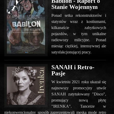
Babilon - Raport o
Stanie Wojennym
Ponad setka rekonstruktorów i
statystów wraz z kostiumami,
kilkanaście zabytkowych
pojazdów, w tym unikalne
radiowozy milicyjne. Ponad
miesiąc ciężkiej, intensywnej ale
satysfakcjonującej pracy.
SANAH i Retro-
Pasje
W kwietniu 2021 roku ukazał się
najnowszy promocyjny utwór
SANAH zatytułowany "Disco",
promujący nową płytę
"IRENKA". Tancerze w
niekonwencjonalny sposób zaprezentowali męską modę retro