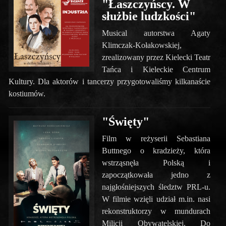
"Łaszczyńscy. W
służbie ludzkości"
Musical autorstwa Agaty
Klimczak-Kołakowskiej,
zrealizowany przez Kielecki Teatr
Tańca i Kieleckie Centrum
Kultury. Dla aktorów i tancerzy przygotowaliśmy kilkanaście
kostiumów.
"Święty"
Film w reżyserii Sebastiana
Buttnego o kradzieży, która
wstrząsnęła Polską i
zapoczątkowała jedno z
najgłośniejszych śledztw PRL-u.
W filmie wzięli udział m.in. nasi
rekonstruktorzy w mundurach
Milicji Obywatelskiej. Do