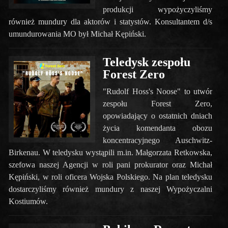
produkcji wypożyczyliśmy
również mundury dla aktorów i statystów. Konsultantem d/s
umundurowania MO był Michał Kępiński.
Teledysk zespołu
Forest Zero
"Rudolf Hoss's Noose" to utwór
zespołu Forest Zero,
opowiadający o ostatnich dniach
życia komendanta obozu
koncentracyjnego Auschwitz-
Birkenau. W teledysku wystąpili m.in. Małgorzata Retkowska,
szefowa naszej Agencji w roli pani prokurator oraz Michał
Kępiński, w roli oficera Wojska Polskiego. Na plan teledysku
dostarczyliśmy również mundury z naszej Wypożyczalni
Kostiumów.