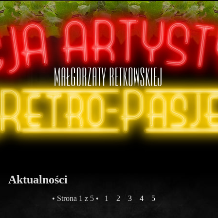
Aktualności
• Strona 1 z 5 •
1
2
3
4
5