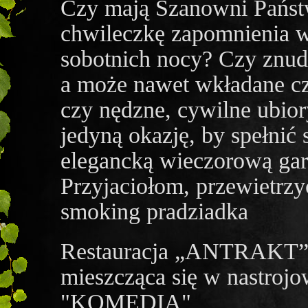
Czy mają Szanowni Państw
chwileczkę zapomnienia 
sobotnich nocy? Czy znudz
a może nawet wkładane cz
czy nędzne, cywilne ubior
jedyną okazję, by spełnić
elegancką wieczorową ga
Przyjaciołom, przewietrzyć
smoking pradziadka
Restauracja „ANTRAKT
mieszcząca się w nastroj
"KOMEDIA"