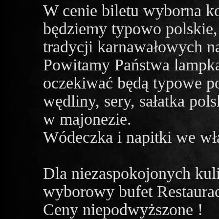
W cenie biletu wyborna 
będziemy typowo polskie,
tradycji karnawałowych n
Powitamy Państwa lampką 
oczekiwać będą typowe p
wędliny, sery, sałatka pols
w majonezie.
Wódeczka i napitki we wł
Dla niezaspokojonych kul
wyborowy bufet Restauracj
Ceny niepodwyższone !