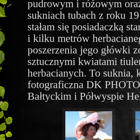
pudrowym i różowym oraz
sukniach tubach z roku 19
stałam się posiadaczką sta
i kilku metrów herbacianeg
poszerzenia jego główki z
sztucznymi kwiatami tiu
herbacianych. To suknia, 
fotograficzna DK PHOTO 
Bałtyckim i Półwyspie He