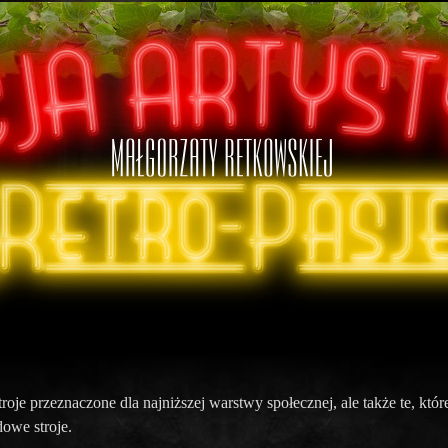
stroje przeznaczone dla najniższej warstwy społecznej, ale także te, któ
dowe stroje.