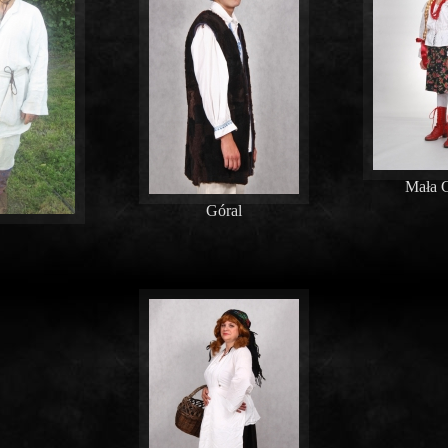
Mała G
Góral