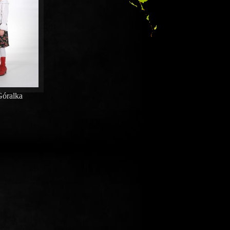
óralka